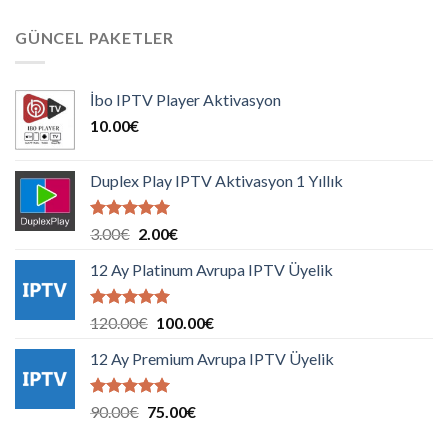
GÜNCEL PAKETLER
İbo IPTV Player Aktivasyon
10.00
€
Duplex Play IPTV Aktivasyon 1 Yıllık
5 üzerinden
Orijinal
Şu
3.00
€
2.00
€
5.00
oy
fiyat:
andaki
aldı
12 Ay Platinum Avrupa IPTV Üyelik
3.00€.
fiyat:
2.00€.
5 üzerinden
Orijinal
Şu
120.00
€
100.00
€
5.00
oy
fiyat:
andaki
aldı
12 Ay Premium Avrupa IPTV Üyelik
120.00€.
fiyat:
100.00€.
5 üzerinden
Orijinal
Şu
90.00
€
75.00
€
5.00
oy
fiyat:
andaki
aldı