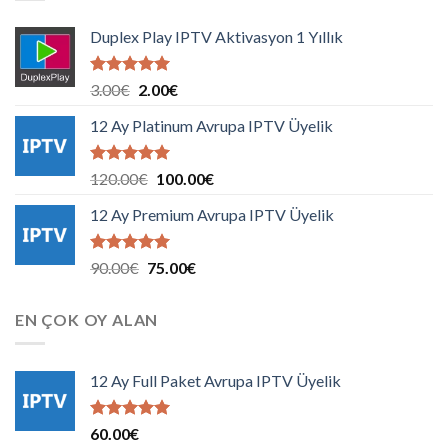
Duplex Play IPTV Aktivasyon 1 Yıllık
5 üzerinden
Orijinal
Şu
3.00
€
2.00
€
5.00
oy
fiyat:
andaki
aldı
12 Ay Platinum Avrupa IPTV Üyelik
3.00€.
fiyat:
2.00€.
5 üzerinden
Orijinal
Şu
120.00
€
100.00
€
5.00
oy
fiyat:
andaki
aldı
12 Ay Premium Avrupa IPTV Üyelik
120.00€.
fiyat:
100.00€.
5 üzerinden
Orijinal
Şu
90.00
€
75.00
€
5.00
oy
fiyat:
andaki
aldı
90.00€.
fiyat:
EN ÇOK OY ALAN
75.00€.
12 Ay Full Paket Avrupa IPTV Üyelik
5 üzerinden
60.00
€
5.00
oy