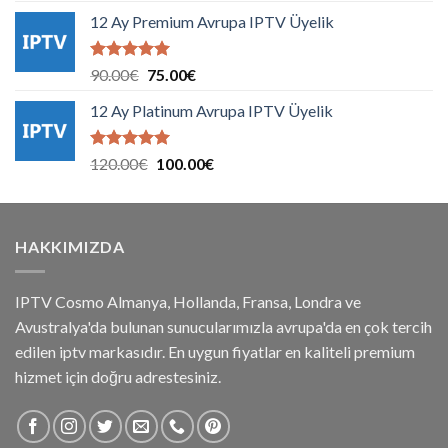
aldı
12 Ay Premium Avrupa IPTV Üyelik
5 üzerinden
Orijinal
Şu
90.00
€
75.00
€
5.00
oy
fiyat:
andaki
aldı
12 Ay Platinum Avrupa IPTV Üyelik
90.00€.
fiyat:
75.00€.
5 üzerinden
Orijinal
Şu
120.00
€
100.00
€
5.00
oy
fiyat:
andaki
aldı
120.00€.
fiyat:
100.00€.
HAKKIMIZDA
IPTV Cosmo Almanya, Hollanda, Fransa, Londra ve
Avustralya'da bulunan sunucularımızla avrupa'da en çok tercih
edilen iptv markasıdır. En uygun fiyatlar en kaliteli premium
hizmet için doğru adrestesiniz.