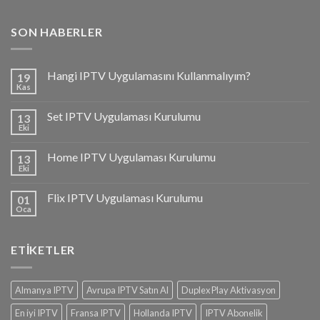
SON HABERLER
Hangi IPTV Uygulamasını Kullanmalıyım?
19
Kas
Set IPTV Uygulaması Kurulumu
13
Eki
Home IPTV Uygulaması Kurulumu
13
Eki
Flix IPTV Uygulaması Kurulumu
01
Oca
ETIKETLER
Almanya IPTV
Avrupa IPTV Satın Al
Duplex Play Aktivasyon
En iyi IPTV
Fransa IPTV
Hollanda IPTV
IPTV Abonelik