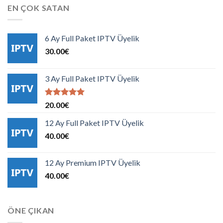
90.00€.
fiyat:
EN ÇOK SATAN
75.00€.
6 Ay Full Paket IPTV Üyelik
30.00
€
3 Ay Full Paket IPTV Üyelik
5 üzerinden
20.00
€
5.00
oy
aldı
12 Ay Full Paket IPTV Üyelik
40.00
€
12 Ay Premium IPTV Üyelik
40.00
€
ÖNE ÇIKAN