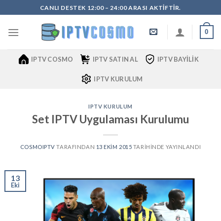
İçeriğe
CANLI DESTEK 12:00 – 24:00 ARASI AKTIFTIR.
atla
0
IPTV COSMO
IPTV SATIN AL
IPTV BAYILIK
IPTV KURULUM
IPTV KURULUM
Set IPTV Uygulaması Kurulumu
COSMOIPTV
TARAFINDAN
13 EKIM 2015
TARIHINDE YAYINLANDI
13
Eki