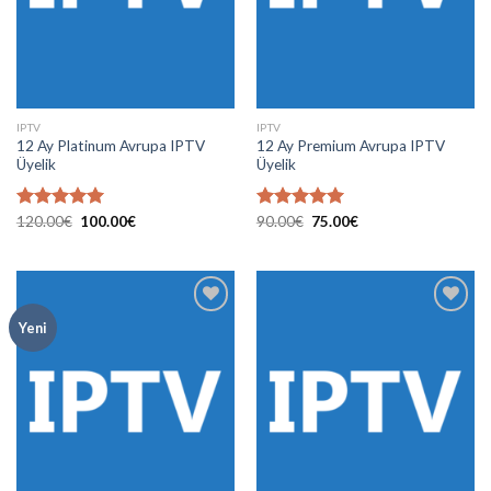
IPTV
IPTV
12 Ay Platinum Avrupa IPTV
12 Ay Premium Avrupa IPTV
Üyelik
Üyelik
Orijinal
Şu
Orijinal
Şu
5 üzerinden
120.00
€
100.00
€
5 üzerinden
90.00
€
75.00
€
fiyat:
andaki
fiyat:
andaki
5.00
oy
5.00
oy
120.00€.
fiyat:
90.00€.
fiyat:
aldı
aldı
100.00€.
75.00€.
Yeni
Add to
Add to
wishlist
wishlist