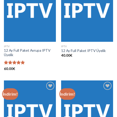
Add to
Add to
wishlist
wishlist
IPTV
IPTV
12 Ay Full Paket Avrupa IPTV
12 Ay Full Paket IPTV Üyelik
Üyelik
40.00
€
5 üzerinden
60.00
€
5.00
oy
aldı
İndirim!
İndirim!
Add to
Add to
wishlist
wishlist