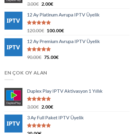
5 üzerinden
Orijinal
Şu
3.00
€
2.00
€
5.00
oy
fiyat:
andaki
aldı
12 Ay Platinum Avrupa IPTV Üyelik
3.00€.
fiyat:
2.00€.
5 üzerinden
Orijinal
Şu
120.00
€
100.00
€
5.00
oy
fiyat:
andaki
aldı
12 Ay Premium Avrupa IPTV Üyelik
120.00€.
fiyat:
100.00€.
5 üzerinden
Orijinal
Şu
90.00
€
75.00
€
5.00
oy
fiyat:
andaki
aldı
90.00€.
fiyat:
EN ÇOK OY ALAN
75.00€.
Duplex Play IPTV Aktivasyon 1 Yıllık
5 üzerinden
Orijinal
Şu
3.00
€
2.00
€
5.00
oy
fiyat:
andaki
aldı
3 Ay Full Paket IPTV Üyelik
3.00€.
fiyat:
2.00€.
5 üzerinden
20.00
€