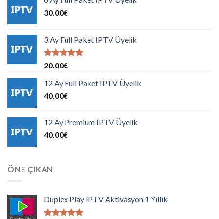
30.00
€
3 Ay Full Paket IPTV Üyelik
5 üzerinden
20.00
€
5.00
oy
aldı
12 Ay Full Paket IPTV Üyelik
40.00
€
12 Ay Premium IPTV Üyelik
40.00
€
ÖNE ÇIKAN
Duplex Play IPTV Aktivasyon 1 Yıllık