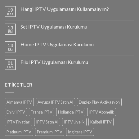
Hangi IPTV Uygulamasını Kullanmalıyım?
19
Kas
Set IPTV Uygulaması Kurulumu
13
Eki
Home IPTV Uygulaması Kurulumu
13
Eki
Flix IPTV Uygulaması Kurulumu
01
Oca
ETIKETLER
Almanya IPTV
Avrupa IPTV Satın Al
Duplex Play Aktivasyon
En iyi IPTV
Fransa IPTV
Hollanda IPTV
IPTV Abonelik
IPTV Fiyatları
IPTV Satın Al
IPTV Üyelik
Kaliteli IPTV
Platinum IPTV
Premium IPTV
İngiltere IPTV