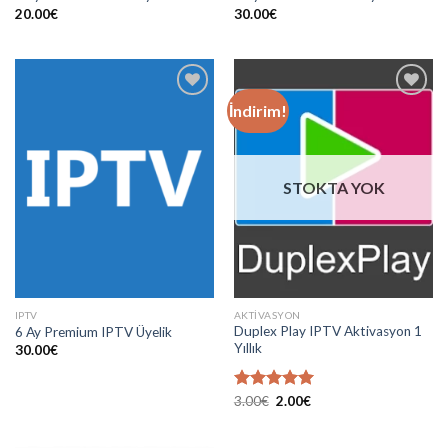
20.00
€
30.00
€
İndirim!
Add to
Add to
wishlist
wishlist
STOKTA YOK
IPTV
AKTIVASYON
Duplex Play IPTV Aktivasyon 1
6 Ay Premium IPTV Üyelik
Yıllık
30.00
€
Orijinal
Şu
5 üzerinden
3.00
€
2.00
€
fiyat:
andaki
5.00
oy
3.00€.
fiyat:
aldı
2.00€.