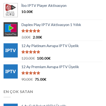
İbo IPTV Player Aktivasyon
10.00
€
Duplex Play IPTV Aktivasyon 1 Yıllık
5 üzerinden
Orijinal
Şu
3.00
€
2.00
€
5.00
oy
fiyat:
andaki
aldı
12 Ay Platinum Avrupa IPTV Üyelik
3.00€.
fiyat:
2.00€.
5 üzerinden
Orijinal
Şu
120.00
€
100.00
€
5.00
oy
fiyat:
andaki
aldı
12 Ay Premium Avrupa IPTV Üyelik
120.00€.
fiyat:
100.00€.
5 üzerinden
Orijinal
Şu
90.00
€
75.00
€
5.00
oy
fiyat:
andaki
aldı
90.00€.
fiyat:
EN ÇOK SATAN
75.00€.
6 Ay Full Paket IPTV Üyelik