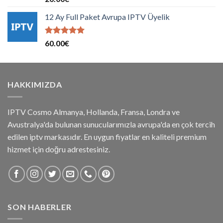
5.00
oy
aldı
12 Ay Full Paket Avrupa IPTV Üyelik
5 üzerinden
60.00
€
5.00
oy
aldı
HAKKIMIZDA
IPTV Cosmo Almanya, Hollanda, Fransa, Londra ve
Avustralya'da bulunan sunucularımızla avrupa'da en çok tercih
edilen iptv markasıdır. En uygun fiyatlar en kaliteli premium
hizmet için doğru adrestesiniz.
SON HABERLER