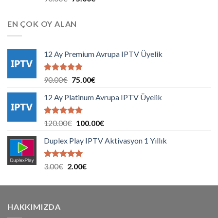
5.00
oy
fiyat:
andaki
aldı
90.00€.
fiyat:
EN ÇOK OY ALAN
75.00€.
12 Ay Premium Avrupa IPTV Üyelik
5 üzerinden
Orijinal
Şu
90.00
€
75.00
€
5.00
oy
fiyat:
andaki
aldı
12 Ay Platinum Avrupa IPTV Üyelik
90.00€.
fiyat:
75.00€.
5 üzerinden
Orijinal
Şu
120.00
€
100.00
€
5.00
oy
fiyat:
andaki
aldı
Duplex Play IPTV Aktivasyon 1 Yıllık
120.00€.
fiyat:
100.00€.
5 üzerinden
Orijinal
Şu
3.00
€
2.00
€
5.00
oy
fiyat:
andaki
aldı
3.00€.
fiyat:
2.00€.
HAKKIMIZDA