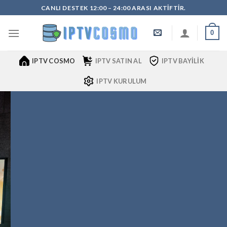
İçeriğe
CANLI DESTEK 12:00 – 24:00 ARASI AKTIFTIR.
atla
0
IPTV COSMO
IPTV SATIN AL
IPTV BAYILIK
IPTV KURULUM