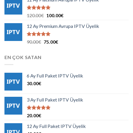
3.00€.
fiyat:
2.00€.
5 üzerinden
Orijinal
Şu
120.00
€
100.00
€
5.00
oy
fiyat:
andaki
aldı
12 Ay Premium Avrupa IPTV Üyelik
120.00€.
fiyat:
100.00€.
5 üzerinden
Orijinal
Şu
90.00
€
75.00
€
5.00
oy
fiyat:
andaki
aldı
90.00€.
fiyat:
EN ÇOK SATAN
75.00€.
6 Ay Full Paket IPTV Üyelik
30.00
€
3 Ay Full Paket IPTV Üyelik
5 üzerinden
20.00
€
5.00
oy
aldı
12 Ay Full Paket IPTV Üyelik