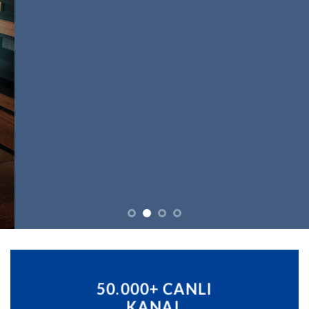
IPTV ABONELİK
EN İYİ FİYAT
GARANTİSİ
40€
‘DEN
BAŞLAYAN
PAKETLER
IPTV SATIN AL
50.000+
CANLI
KANAL