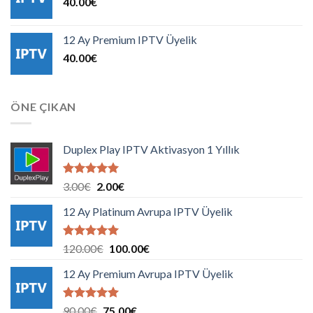
40.00
€
12 Ay Premium IPTV Üyelik
40.00
€
ÖNE ÇIKAN
Duplex Play IPTV Aktivasyon 1 Yıllık
5 üzerinden
Orijinal
Şu
3.00
€
2.00
€
5.00
oy
fiyat:
andaki
aldı
12 Ay Platinum Avrupa IPTV Üyelik
3.00€.
fiyat:
2.00€.
5 üzerinden
Orijinal
Şu
120.00
€
100.00
€
5.00
oy
fiyat:
andaki
aldı
12 Ay Premium Avrupa IPTV Üyelik
120.00€.
fiyat:
100.00€.
5 üzerinden
Orijinal
Şu
90.00
€
75.00
€