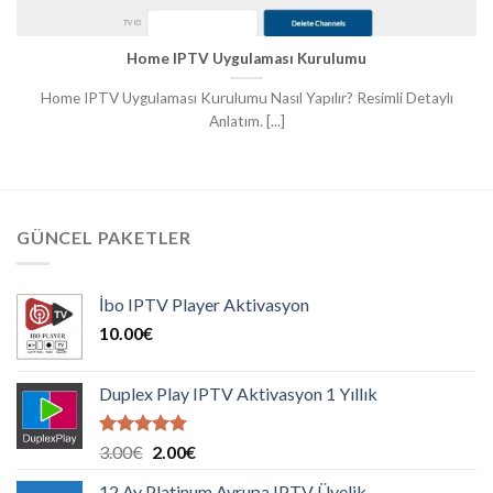
Home IPTV Uygulaması Kurulumu
Home IPTV Uygulaması Kurulumu Nasıl Yapılır? Resimli Detaylı
Anlatım. [...]
GÜNCEL PAKETLER
İbo IPTV Player Aktivasyon
10.00
€
Duplex Play IPTV Aktivasyon 1 Yıllık
5 üzerinden
Orijinal
Şu
3.00
€
2.00
€
5.00
oy
fiyat:
andaki
aldı
12 Ay Platinum Avrupa IPTV Üyelik