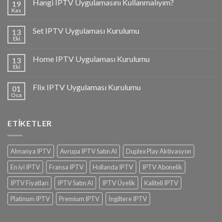
Hangi IPTV Uygulamasını Kullanmalıyım?
19
Kas
Set IPTV Uygulaması Kurulumu
13
Eki
Home IPTV Uygulaması Kurulumu
13
Eki
Flix IPTV Uygulaması Kurulumu
01
Oca
ETIKETLER
Almanya IPTV
Avrupa IPTV Satın Al
Duplex Play Aktivasyon
En iyi IPTV
Fransa IPTV
Hollanda IPTV
IPTV Abonelik
IPTV Fiyatları
IPTV Satın Al
IPTV Üyelik
Kaliteli IPTV
Platinum IPTV
Premium IPTV
İngiltere IPTV