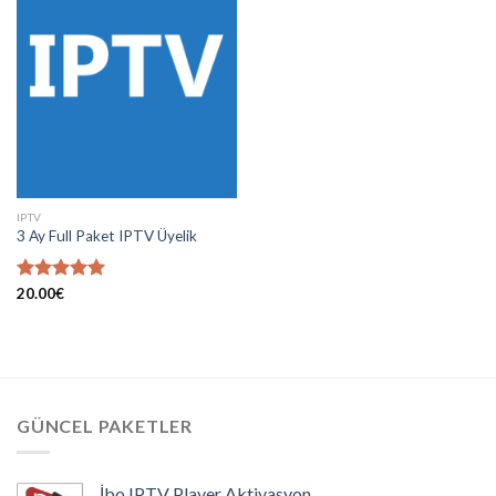
Add to
wishlist
IPTV
3 Ay Full Paket IPTV Üyelik
5 üzerinden
20.00
€
5.00
oy
aldı
GÜNCEL PAKETLER
İbo IPTV Player Aktivasyon