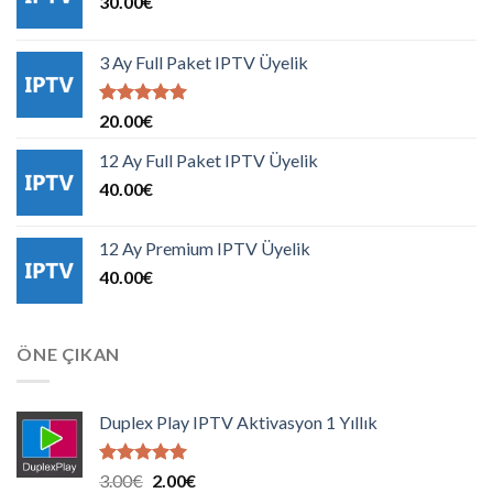
30.00
€
3 Ay Full Paket IPTV Üyelik
5 üzerinden
20.00
€
5.00
oy
aldı
12 Ay Full Paket IPTV Üyelik
40.00
€
12 Ay Premium IPTV Üyelik
40.00
€
ÖNE ÇIKAN
Duplex Play IPTV Aktivasyon 1 Yıllık
5 üzerinden
Orijinal
Şu
3.00
€
2.00
€