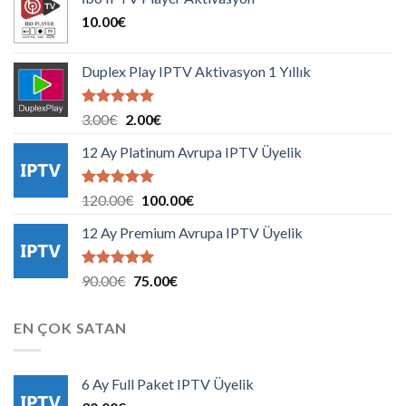
10.00
€
Duplex Play IPTV Aktivasyon 1 Yıllık
5 üzerinden
Orijinal
Şu
3.00
€
2.00
€
5.00
oy
fiyat:
andaki
aldı
12 Ay Platinum Avrupa IPTV Üyelik
3.00€.
fiyat:
2.00€.
5 üzerinden
Orijinal
Şu
120.00
€
100.00
€
5.00
oy
fiyat:
andaki
aldı
12 Ay Premium Avrupa IPTV Üyelik
120.00€.
fiyat:
100.00€.
5 üzerinden
Orijinal
Şu
90.00
€
75.00
€
5.00
oy
fiyat:
andaki
aldı
90.00€.
fiyat:
EN ÇOK SATAN
75.00€.
6 Ay Full Paket IPTV Üyelik