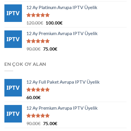
5.00
oy
fiyat:
andaki
aldı
12 Ay Platinum Avrupa IPTV Üyelik
3.00€.
fiyat:
2.00€.
5 üzerinden
Orijinal
Şu
120.00
€
100.00
€
5.00
oy
fiyat:
andaki
aldı
12 Ay Premium Avrupa IPTV Üyelik
120.00€.
fiyat:
100.00€.
5 üzerinden
Orijinal
Şu
90.00
€
75.00
€
5.00
oy
fiyat:
andaki
aldı
90.00€.
fiyat:
EN ÇOK OY ALAN
75.00€.
12 Ay Full Paket Avrupa IPTV Üyelik
5 üzerinden
60.00
€
5.00
oy
aldı
12 Ay Premium Avrupa IPTV Üyelik
5 üzerinden
Orijinal
Şu
90.00
€
75.00
€
5.00
oy
fiyat:
andaki