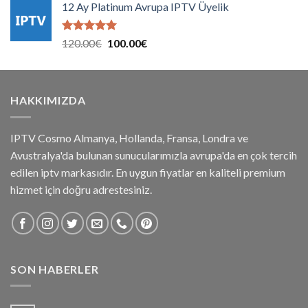
aldı
12 Ay Platinum Avrupa IPTV Üyelik
90.00€.
fiyat:
75.00€.
5 üzerinden
Orijinal
Şu
120.00
€
100.00
€
5.00
oy
fiyat:
andaki
aldı
120.00€.
fiyat:
100.00€.
HAKKIMIZDA
IPTV Cosmo Almanya, Hollanda, Fransa, Londra ve
Avustralya'da bulunan sunucularımızla avrupa'da en çok tercih
edilen iptv markasıdır. En uygun fiyatlar en kaliteli premium
hizmet için doğru adrestesiniz.
SON HABERLER