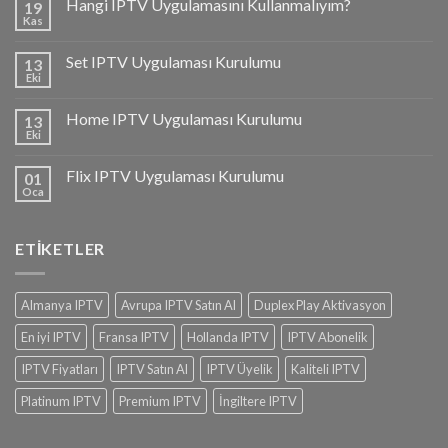
Hangi IPTV Uygulamasını Kullanmalıyım?
19
Kas
Set IPTV Uygulaması Kurulumu
13
Eki
Home IPTV Uygulaması Kurulumu
13
Eki
Flix IPTV Uygulaması Kurulumu
01
Oca
ETIKETLER
Almanya IPTV
Avrupa IPTV Satın Al
Duplex Play Aktivasyon
En iyi IPTV
Fransa IPTV
Hollanda IPTV
IPTV Abonelik
IPTV Fiyatları
IPTV Satın Al
IPTV Üyelik
Kaliteli IPTV
Platinum IPTV
Premium IPTV
İngiltere IPTV