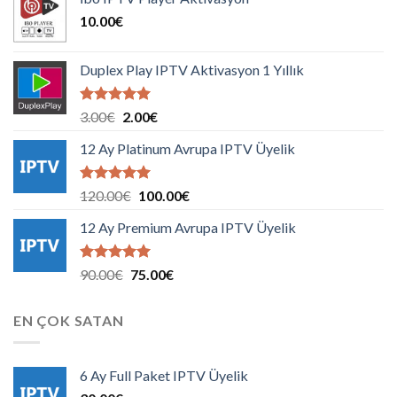
10.00
€
Duplex Play IPTV Aktivasyon 1 Yıllık
5 üzerinden
Orijinal
Şu
3.00
€
2.00
€
5.00
oy
fiyat:
andaki
aldı
12 Ay Platinum Avrupa IPTV Üyelik
3.00€.
fiyat:
2.00€.
5 üzerinden
Orijinal
Şu
120.00
€
100.00
€
5.00
oy
fiyat:
andaki
aldı
12 Ay Premium Avrupa IPTV Üyelik
120.00€.
fiyat:
100.00€.
5 üzerinden
Orijinal
Şu
90.00
€
75.00
€
5.00
oy
fiyat:
andaki
aldı
90.00€.
fiyat:
EN ÇOK SATAN
75.00€.
6 Ay Full Paket IPTV Üyelik