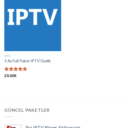
Add to
wishlist
IPTV
3 Ay Full Paket IPTV Üyelik
5 üzerinden
20.00
€
5.00
oy
aldı
GÜNCEL PAKETLER
İbo IPTV Player Aktivasyon