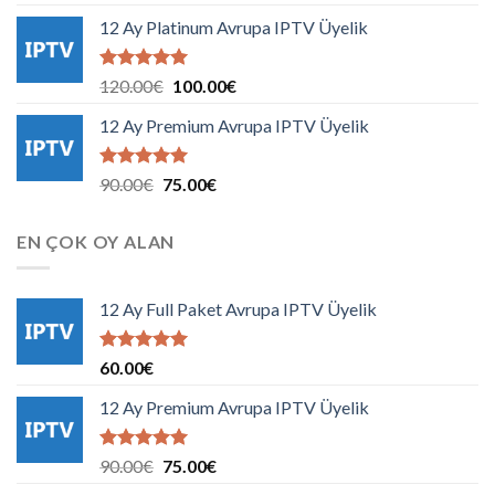
5.00
oy
fiyat:
andaki
aldı
12 Ay Platinum Avrupa IPTV Üyelik
3.00€.
fiyat:
2.00€.
5 üzerinden
Orijinal
Şu
120.00
€
100.00
€
5.00
oy
fiyat:
andaki
aldı
12 Ay Premium Avrupa IPTV Üyelik
120.00€.
fiyat:
100.00€.
5 üzerinden
Orijinal
Şu
90.00
€
75.00
€
5.00
oy
fiyat:
andaki
aldı
90.00€.
fiyat:
EN ÇOK OY ALAN
75.00€.
12 Ay Full Paket Avrupa IPTV Üyelik
5 üzerinden
60.00
€
5.00
oy
aldı
12 Ay Premium Avrupa IPTV Üyelik
5 üzerinden
Orijinal
Şu
90.00
€
75.00
€
5.00
oy
fiyat:
andaki