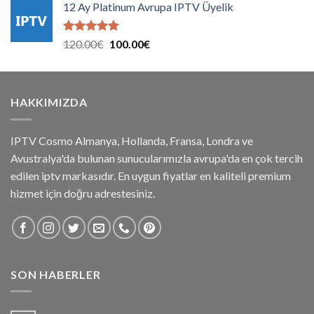
aldı
12 Ay Platinum Avrupa IPTV Üyelik
90.00€.
fiyat:
75.00€.
5 üzerinden
Orijinal
Şu
120.00
€
100.00
€
5.00
oy
fiyat:
andaki
aldı
120.00€.
fiyat:
100.00€.
HAKKIMIZDA
IPTV Cosmo Almanya, Hollanda, Fransa, Londra ve
Avustralya'da bulunan sunucularımızla avrupa'da en çok tercih
edilen iptv markasıdır. En uygun fiyatlar en kaliteli premium
hizmet için doğru adrestesiniz.
SON HABERLER