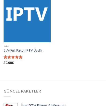
Add to
wishlist
IPTV
3 Ay Full Paket IPTV Üyelik
5 üzerinden
20.00
€
5.00
oy
aldı
GÜNCEL PAKETLER
İbo IPTV Player Aktivasyon