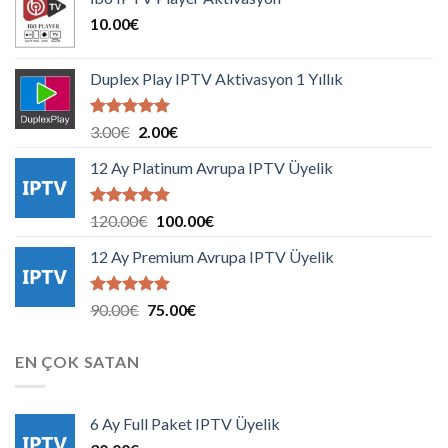
10.00
€
Duplex Play IPTV Aktivasyon 1 Yıllık
5 üzerinden
Orijinal
Şu
3.00
€
2.00
€
5.00
oy
fiyat:
andaki
aldı
12 Ay Platinum Avrupa IPTV Üyelik
3.00€.
fiyat:
2.00€.
5 üzerinden
Orijinal
Şu
120.00
€
100.00
€
5.00
oy
fiyat:
andaki
aldı
12 Ay Premium Avrupa IPTV Üyelik
120.00€.
fiyat:
100.00€.
5 üzerinden
Orijinal
Şu
90.00
€
75.00
€
5.00
oy
fiyat:
andaki
aldı
90.00€.
fiyat:
EN ÇOK SATAN
75.00€.
6 Ay Full Paket IPTV Üyelik