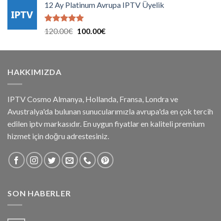
aldı
12 Ay Platinum Avrupa IPTV Üyelik
90.00€.
fiyat:
75.00€.
5 üzerinden
Orijinal
Şu
120.00
€
100.00
€
5.00
oy
fiyat:
andaki
aldı
120.00€.
fiyat:
100.00€.
HAKKIMIZDA
IPTV Cosmo Almanya, Hollanda, Fransa, Londra ve
Avustralya'da bulunan sunucularımızla avrupa'da en çok tercih
edilen iptv markasıdır. En uygun fiyatlar en kaliteli premium
hizmet için doğru adrestesiniz.
SON HABERLER