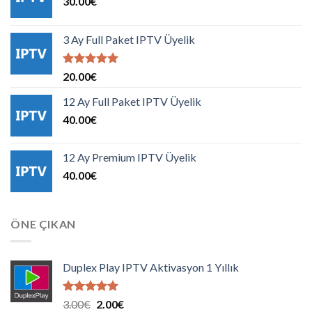
30.00
€
3 Ay Full Paket IPTV Üyelik
5 üzerinden
20.00
€
5.00
oy
aldı
12 Ay Full Paket IPTV Üyelik
40.00
€
12 Ay Premium IPTV Üyelik
40.00
€
ÖNE ÇIKAN
Duplex Play IPTV Aktivasyon 1 Yıllık
5 üzerinden
Orijinal
Şu
3.00
€
2.00
€