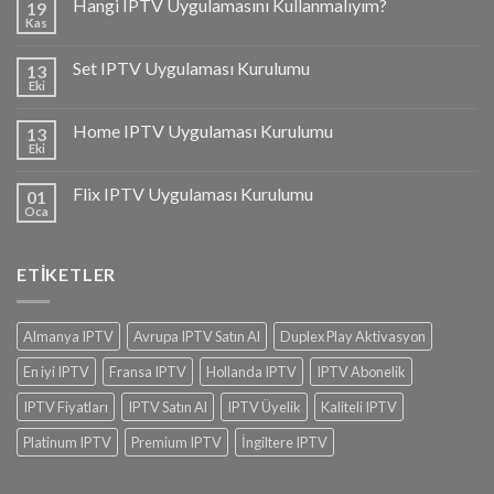
Hangi IPTV Uygulamasını Kullanmalıyım?
19
Kas
Set IPTV Uygulaması Kurulumu
13
Eki
Home IPTV Uygulaması Kurulumu
13
Eki
Flix IPTV Uygulaması Kurulumu
01
Oca
ETIKETLER
Almanya IPTV
Avrupa IPTV Satın Al
Duplex Play Aktivasyon
En iyi IPTV
Fransa IPTV
Hollanda IPTV
IPTV Abonelik
IPTV Fiyatları
IPTV Satın Al
IPTV Üyelik
Kaliteli IPTV
Platinum IPTV
Premium IPTV
İngiltere IPTV