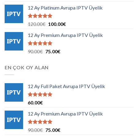
5.00
oy
fiyat:
andaki
aldı
12 Ay Platinum Avrupa IPTV Üyelik
3.00€.
fiyat:
2.00€.
5 üzerinden
Orijinal
Şu
120.00
€
100.00
€
5.00
oy
fiyat:
andaki
aldı
12 Ay Premium Avrupa IPTV Üyelik
120.00€.
fiyat:
100.00€.
5 üzerinden
Orijinal
Şu
90.00
€
75.00
€
5.00
oy
fiyat:
andaki
aldı
90.00€.
fiyat:
EN ÇOK OY ALAN
75.00€.
12 Ay Full Paket Avrupa IPTV Üyelik
5 üzerinden
60.00
€
5.00
oy
aldı
12 Ay Premium Avrupa IPTV Üyelik
5 üzerinden
Orijinal
Şu
90.00
€
75.00
€
5.00
oy
fiyat:
andaki