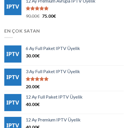
12 Ay Premium Avrupa IPTV Üyelik
120.00€.
fiyat:
100.00€.
5 üzerinden
Orijinal
Şu
90.00
€
75.00
€
5.00
oy
fiyat:
andaki
aldı
90.00€.
fiyat:
EN ÇOK SATAN
75.00€.
6 Ay Full Paket IPTV Üyelik
30.00
€
3 Ay Full Paket IPTV Üyelik
5 üzerinden
20.00
€
5.00
oy
aldı
12 Ay Full Paket IPTV Üyelik
40.00
€
12 Ay Premium IPTV Üyelik
40.00
€