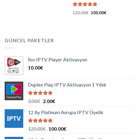
5 üzerinden
Orijinal
Şu
120.00
€
100.00
€
5.00
oy
fiyat:
andaki
120.00€.
fiyat:
aldı
100.00€.
GÜNCEL PAKETLER
İbo IPTV Player Aktivasyon
10.00
€
Duplex Play IPTV Aktivasyon 1 Yıllık
5 üzerinden
Orijinal
Şu
3.00
€
2.00
€
5.00
oy
fiyat:
andaki
aldı
12 Ay Platinum Avrupa IPTV Üyelik
3.00€.
fiyat:
2.00€.
5 üzerinden
Orijinal
Şu
120.00
€
100.00
€
5.00
oy
fiyat:
andaki
aldı