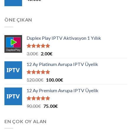
ÖNE ÇIKAN
Duplex Play IPTV Aktivasyon 1 Yıllık
5 üzerinden
Orijinal
Şu
3.00
€
2.00
€
5.00
oy
fiyat:
andaki
aldı
12 Ay Platinum Avrupa IPTV Üyelik
3.00€.
fiyat:
2.00€.
5 üzerinden
Orijinal
Şu
120.00
€
100.00
€
5.00
oy
fiyat:
andaki
aldı
12 Ay Premium Avrupa IPTV Üyelik
120.00€.
fiyat:
100.00€.
5 üzerinden
Orijinal
Şu
90.00
€
75.00
€
5.00
oy
fiyat:
andaki
aldı
90.00€.
fiyat:
EN ÇOK OY ALAN
75.00€.