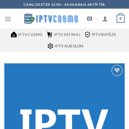
İçeriğe
CANLI DESTEK 12:00 – 24:00 ARASI AKTIFTIR.
atla
0
IPTV COSMO
IPTV SATIN AL
IPTV BAYILIK
IPTV KURULUM
Add to
wishlist