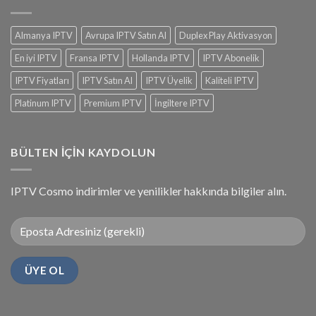
Almanya IPTV
Avrupa IPTV Satın Al
Duplex Play Aktivasyon
En iyi IPTV
Fransa IPTV
Hollanda IPTV
IPTV Abonelik
IPTV Fiyatları
IPTV Satın Al
IPTV Üyelik
Kaliteli IPTV
Platinum IPTV
Premium IPTV
İngiltere IPTV
BÜLTEN IÇIN KAYDOLUN
IPTV Cosmo indirimler ve yenilikler hakkında bilgiler alın.